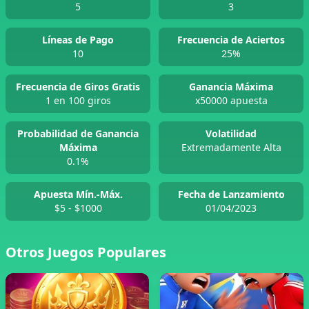
5
3
Líneas de Pago
Frecuencia de Aciertos
10
25%
Frecuencia de Giros Gratis
Ganancia Máxima
1 en 100 giros
x50000 apuesta
Probabilidad de Ganancia
Volatilidad
Máxima
Extremadamente Alta
0.1%
Apuesta Mín.-Máx.
Fecha de Lanzamiento
$5 - $1000
01/04/2023
Otros Juegos Populares