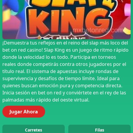
¡Demuestra tus reflejos en el reino del slap más loco del
bet on red casino! Slap King es un juego de ritmo rápido
donde la velocidad lo es todo. Participa en torneos
reales donde competirás contra otros jugadores por el
título real. El sistema de apuestas incluye rondas de
supervivencia y desafíos de tiempo límite. Ideal para
quienes buscan emoción pura y competencia directa.
Inicia sesión en bet on red y conviértete en el rey de las
palmadas más rápido del oeste virtual.
Jugar Ahora
Carretes
Filas